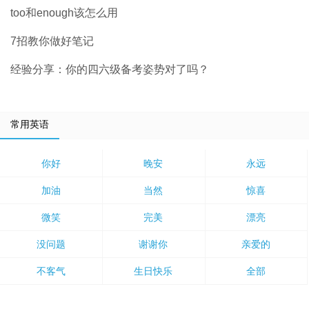
too和enough该怎么用
7招教你做好笔记
经验分享：你的四六级备考姿势对了吗？
常用英语
你好
晚安
永远
加油
当然
惊喜
微笑
完美
漂亮
没问题
谢谢你
亲爱的
不客气
生日快乐
全部