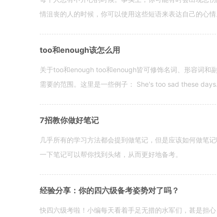
情沮丧的人的时候，你可以使用这些短语来表达自己的心情。 hen yo
too和enough该怎么用
关于too和enough too和enough皆可修饰名词、形
需要的范围。这里是一些例子： She's too sad these days. I o
7招教你做好笔记
几乎所有的学习方法都会提到做笔记，但是应该如何做笔记
一下笔记可以帮你找到头绪，从而更好地备考。
经验分享：你的四六级备考姿势对了吗？
快四六级考啦！小编每天看着手足无措的水军们，甚是担心