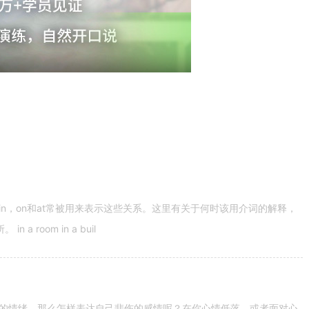
n，on和at常被用来表示这些关系。这里有关于何时该用介词的解释，
 room in a buil
的情绪。那么怎样表达自己悲伤的感情呢？在你心情低落，或者面对心