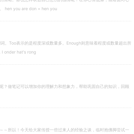
u are don = hen you
容词和副词。Too表示的是程度深或数量多。Enough则意味着程度或数量超出所
nder hat's rong
呢？做笔记可以增加你的理解力和想象力，帮助巩固自己的知识，回顾
～～所以！今天给大家传授一些过来人的经验之谈，临时抱佛脚尝试一