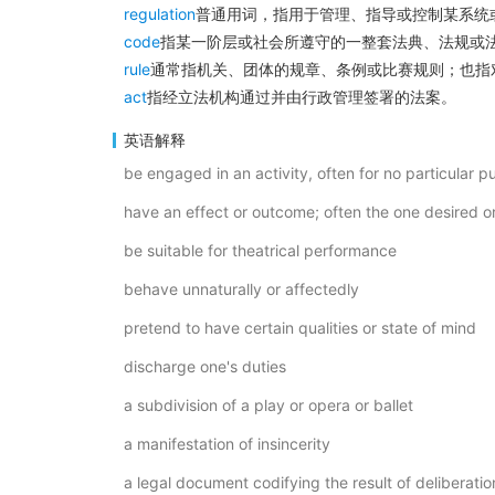
regulation
普通用词，指用于管理、指导或控制某系统
code
指某一阶层或社会所遵守的一整套法典、法规或
rule
通常指机关、团体的规章、条例或比赛规则；也指
act
指经立法机构通过并由行政管理签署的法案。
英语解释
be engaged in an activity, often for no particular 
have an effect or outcome; often the one desired 
be suitable for theatrical performance
behave unnaturally or affectedly
pretend to have certain qualities or state of mind
discharge one's duties
a subdivision of a play or opera or ballet
a manifestation of insincerity
a legal document codifying the result of deliberatio