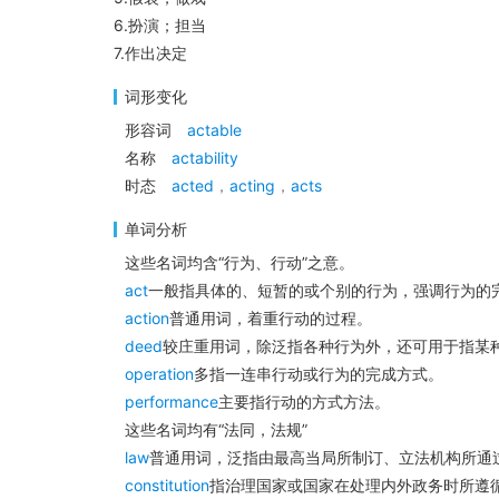
6.扮演；担当
7.作出决定
词形变化
形容词
actable
名称
actability
时态
acted
，
acting
，
acts
单词分析
这些名词均含“行为、行动”之意。
act
一般指具体的、短暂的或个别的行为，强调行为的
action
普通用词，着重行动的过程。
deed
较庄重用词，除泛指各种行为外，还可用于指某种
operation
多指一连串行动或行为的完成方式。
performance
主要指行动的方式方法。
这些名词均有“法同，法规”
law
普通用词，泛指由最高当局所制订、立法机构所通
constitution
指治理国家或国家在处理内外政务时所遵