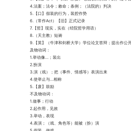
4.法案；法令；敕命；条例；（法院的）判决
5.【口】假装的行为，装腔作势
6.（常作Act）【旧】正式记录
7.【哲】现实，实在（经院哲学用语）
8.（天主教）短祷
9.【英】（牛津和剑桥大学）学位论文答辩；提出作公
及物动词：
1.举动像...；装出
2.扮演
3.演（戏）；把（事件、情感等）表演出来
4.使举止与...相称
5.【废】鼓励
不及物动词：
1.做事；行动
2.起作用，见效
3.举动，表现
4.表演；（戏、角色等）能被（扮）演
5.假装，做戏