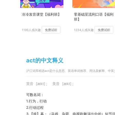
冷冷发音课堂【福利班】
零基础至流利口语【福利
班】
1195人感兴趣
免费试听
1234人感兴趣
免费试听
act的中文释义
沪江词库精选act是什么意思、英语单词推荐、用法及解释、中
英音
[ækt] ;
美音
[ækt] ;
可数名词：
1.行为，行动
2.行动过程
3.【戏】幕；（马戏、杂耍、电视歌舞演出中的）短节