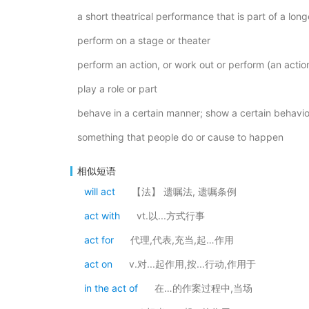
a short theatrical performance that is part of a lon
perform on a stage or theater
perform an action, or work out or perform (an actio
play a role or part
behave in a certain manner; show a certain behavi
something that people do or cause to happen
相似短语
will act
【法】 遗嘱法, 遗嘱条例
act with
vt.以...方式行事
act for
代理,代表,充当,起…作用
act on
v.对...起作用,按...行动,作用于
in the act of
在…的作案过程中,当场