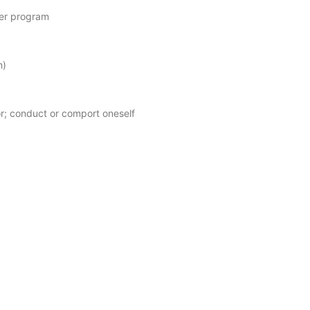
ger program
n)
or; conduct or comport oneself