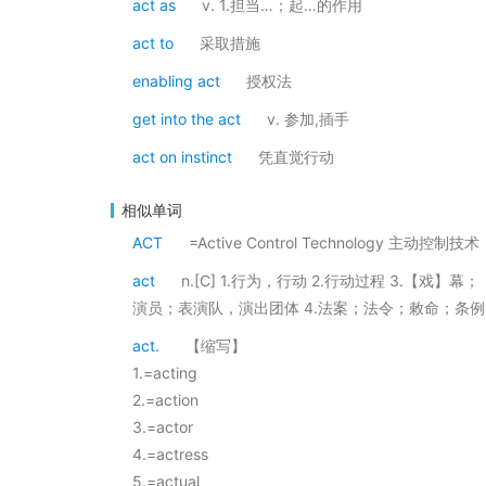
act as
v. 1.担当…；起…的作用
act to
采取措施
enabling act
授权法
get into the act
v. 参加,插手
act on instinct
凭直觉行动
相似单词
ACT
=Active Control Technology 主动控制技术
act
n.[C] 1.行为，行动 2.行动过程 3.
演员；表演队，演出团体 4.法案；法令；敕命；条例
act.
【缩写】
1.=acting
2.=action
3.=actor
4.=actress
5.=actual