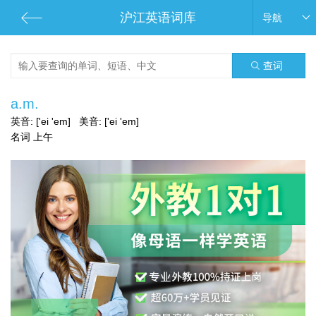
沪江英语词库
导航
查词
a.m.
英音:
['ei 'em]
美音:
['ei 'em]
名词 上午