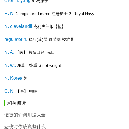
chen n. yang
n. 杨振宁
R. N.
1. registered nurse 注册护士 2. Royal Navy
N. clevelandii
克利夫兰烟【植】
regulator n.
稳压(流)器,调节剂,校准器
N. A.
【医】 数值口径, 光口
N. wt.
净重；纯重 见net weight.
N. Korea
朝
C. N.
【医】 明晚
相关阅读
便捷的介词用法大全
悲伤时你该说些什么