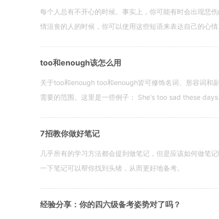
每个人总有不开心的时候。事实上，你可能有时会出现悲伤
情沮丧的人的时候，你可以使用这些短语来表达自己的心情。 hen yo
too和enough该怎么用
关于too和enough too和enough皆可修饰名词、形
需要的范围。这里是一些例子： She's too sad these days. I o
7招教你做好笔记
几乎所有的学习方法都会提到做笔记，但是应该如何做笔记
一下笔记可以帮你找到头绪，从而更好地备考。
经验分享：你的四六级备考姿势对了吗？