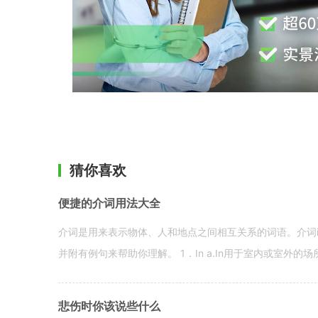
猜你喜欢
便捷的介词用法大全
介词是用来表示物体、人和地点之间相互关系的词语。介词i
并附有例句来帮助你理解。 1．In a.In用于室内或室外的场所。 in a
悲伤时你该说些什么