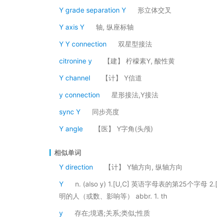
Y grade separation Y
形立体交叉
Y axis Y
轴, 纵座标轴
Y Y connection
双星型接法
citronine y
【建】 柠檬素Y, 酸性黄
Y channel
【计】 Y信道
y connection
星形接法,Y接法
sync Y
同步亮度
Y angle
【医】 Y字角(头颅)
相似单词
Y direction
【计】 Y轴方向, 纵轴方向
Y
n. (also y) 1.[U,C] 英语字母表的第25
明的人（或数、影响等） abbr. 1. th
y
存在;境遇;关系;类似;性质