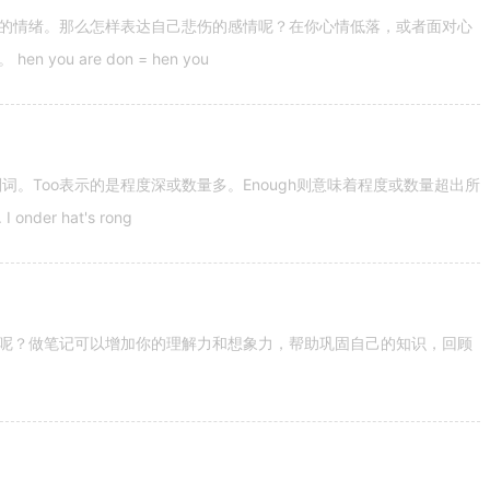
的情绪。那么怎样表达自己悲伤的感情呢？在你心情低落，或者面对心
u are don = hen you
容词和副词。Too表示的是程度深或数量多。Enough则意味着程度或数量超出所
nder hat's rong
呢？做笔记可以增加你的理解力和想象力，帮助巩固自己的知识，回顾