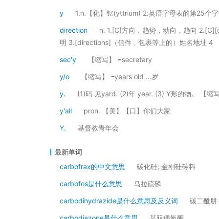
y
1.n.【化】钇(yttrium) 2.英语字母表的第25个字
direction
n. 1.[C]方向，趋势，动向，趋向 2.[
明 3.[directions]（信件﹑包裹等上的）姓名地址 4
sec'y
【缩写】 =secretary
y/o
【缩写】 =years old ...岁
y.
(1)码 见yard. (2)年 year. (3) Y形的物。 【缩
y'all
pron. 【美】【口】你们大家
Y.
基督教青年会
最新单词
carbofrax的中文意思
碳化硅; 金刚硅砖料
carbofos是什么意思
马拉硫磷
carbodihydrazide是什么意思及反义词
碳二酰肼
carbodiazone是什么意思
某双偶氮酮