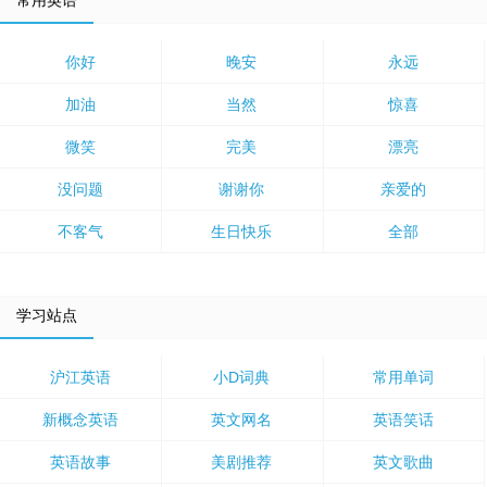
常用英语
你好
晚安
永远
加油
当然
惊喜
微笑
完美
漂亮
没问题
谢谢你
亲爱的
不客气
生日快乐
全部
学习站点
沪江英语
小D词典
常用单词
新概念英语
英文网名
英语笑话
英语故事
美剧推荐
英文歌曲