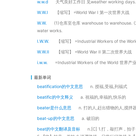
w.w.d
天气良好工作日 见weather working days.
W.W.I
【缩写】 =World War I 第一次世界大战
W.W.
(1)仓库至仓库 warehouse to warehouse. (
water works.
I.W.W.
【缩写】 =Industrial Workers of the
W.W.II
【缩写】 =World War II 第二次世界大战
i.w.w.
=Industrial Workers of the World 
最新单词
beatification的中文意思
n. 授福,受福,列福式
beatific的中文释义
a. 祝福的,幸福的,快乐的
beater是什么意思
n. 打的人,赶出猎物的人,搅拌
beat-up的中文意思
a. 破旧的
beat的中文翻译及音标
n.[C] 1.打，敲打声，