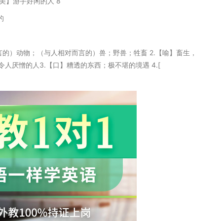
【美】游手好闲的人 8
的
相对而言的）动物；（与人相对而言的）兽；野兽；牲畜 2.【喻】畜生，
厌憎的人3.【口】糟透的东西；极不堪的境遇 4.[