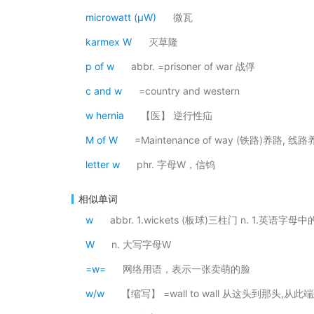
microwatt (μW)
微瓦
karmex W
灭草隆
p of w
abbr. =prisoner of war 战俘
c and w
=country and western
w hernia
【医】 逆行性疝
M of W
=Maintenance of way (铁路)养路, 线
letter w
phr. 字母W，信钨
相似单词
w
abbr. 1.wickets (板球)三柱门 n. 1.英语
W
n. 大写字母W
=w=
网络用语，表示一张卖萌的脸
w/w
【缩写】 =wall to wall 从这头到那头,从