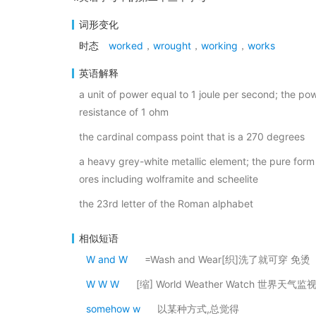
词形变化
时态
worked
，
wrought
，
working
，
works
英语解释
a unit of power equal to 1 joule per second; the po
resistance of 1 ohm
the cardinal compass point that is a 270 degrees
a heavy grey-white metallic element; the pure form is
ores including wolframite and scheelite
the 23rd letter of the Roman alphabet
相似短语
W and W
=Wash and Wear[织]洗了就可穿 免烫
W W W
[缩] World Weather Watch 世界天气监
somehow w
以某种方式,总觉得