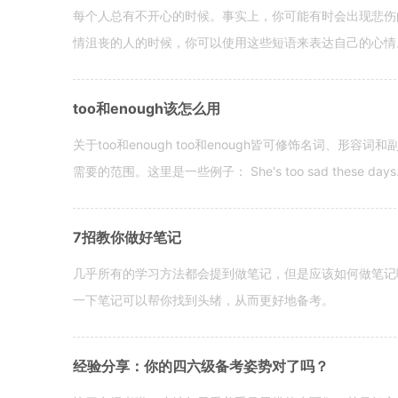
每个人总有不开心的时候。事实上，你可能有时会出现悲伤
情沮丧的人的时候，你可以使用这些短语来表达自己的心情。 hen yo
too和enough该怎么用
关于too和enough too和enough皆可修饰名词、形
需要的范围。这里是一些例子： She's too sad these days. I o
7招教你做好笔记
几乎所有的学习方法都会提到做笔记，但是应该如何做笔记
一下笔记可以帮你找到头绪，从而更好地备考。
经验分享：你的四六级备考姿势对了吗？