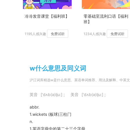
冷冷发音课堂【福利班】
零基础至流利口语【福利
班】
1195人感兴趣
免费试听
1234人感兴趣
免费试听
w什么意思及同义词
沪江词库精选w是什么意思、英语单词推荐、用法及解释、中英
英音
['dʌb(ə)lju:] ;
美音
['dʌb(ə)lju:] ;
abbr.
1.wickets (板球)三柱门
n.
1.英语字母中的第二十三个字母