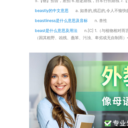
5.【物】拍音，差拍 6.巡逻路线，日常行径路线 7.
beastly的中文意思
a. 如兽的,残忍的,令人不愉快
beastliness是什么意思及音标
n. 兽性
beast是什么意思及用法
n.[C] 1.（与植物
（因其粗野、凶残、蠢笨、污浊、卑劣或无自制而）令人