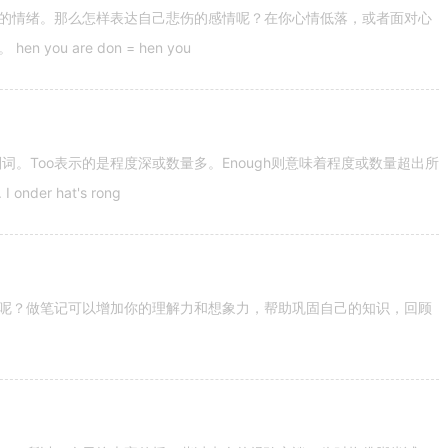
的情绪。那么怎样表达自己悲伤的感情呢？在你心情低落，或者面对心
u are don = hen you
容词和副词。Too表示的是程度深或数量多。Enough则意味着程度或数量超出所
nder hat's rong
呢？做笔记可以增加你的理解力和想象力，帮助巩固自己的知识，回顾