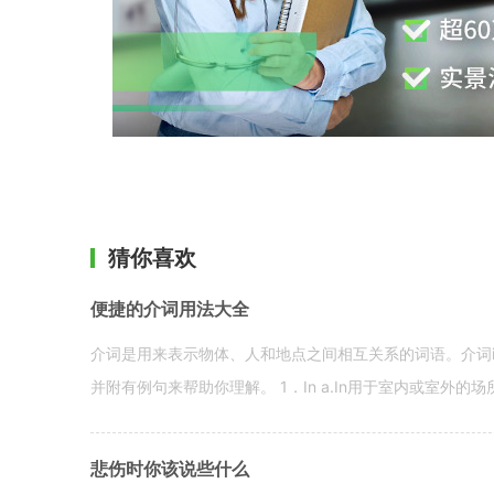
猜你喜欢
便捷的介词用法大全
介词是用来表示物体、人和地点之间相互关系的词语。介词i
并附有例句来帮助你理解。 1．In a.In用于室内或室外的场所。 in a
悲伤时你该说些什么