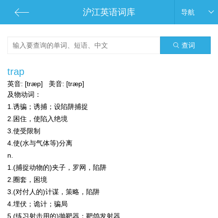
沪江英语词库
导航
查词
trap
英音:
[træp]
美音:
[træp]
及物动词：
1.诱骗；诱捕；设陷阱捕捉
2.困住，使陷入绝境
3.使受限制
4.使(水与气体等)分离
n.
1.(捕捉动物的)夹子，罗网，陷阱
2.圈套，困境
3.(对付人的)计谋，策略，陷阱
4.埋伏；诡计；骗局
5.(练习射击用的)抛靶器；靶鸽发射器