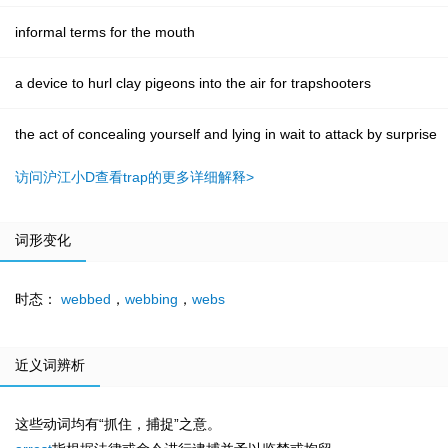
informal terms for the mouth
a device to hurl clay pigeons into the air for trapshooters
the act of concealing yourself and lying in wait to attack by surprise
访问沪江小D查看trap的更多详细解释>
词形变化
时态：
webbed
，
webbing
，
webs
近义词辨析
这些动词均有“抓住，捕捉”之意。