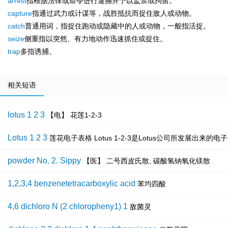
arrest
指根据法律或命令进行逮捕并予以监禁或拘留。
capture
指通过武力或计谋等，战胜抵抗而捉住敌人或动物。
catch
普通用词，指捉住跑动或隐藏中的人或动物，一般指活捉。
seize
侧重指以突然、有力地动作迅速抓住或捉住。
trap
多指诱捕。
相关短语
lotus 1 2 3
【电】 花莲1-2-3
Lotus 1 2 3
莲花电子表格 Lotus 1-2-3是Lotus公司所发展出
powder No. 2. Sippy
【医】 二号西皮氏散, 碳酸氢钠氧化镁散
1,2,3,4 benzenetetracarboxylic acid
苯均四酸
4,6 dichloro N (2 chloropheny1) 1
敌菌灵