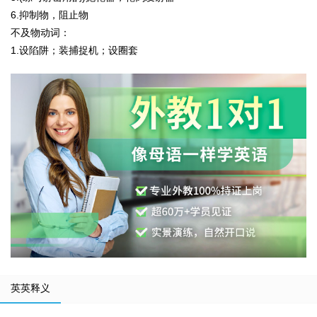
6.抑制物，阻止物
不及物动词：
1.设陷阱；装捕捉机；设圈套
英英释义