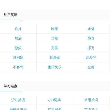
常用英语
你好
晚安
永远
加油
当然
惊喜
微笑
完美
漂亮
没问题
谢谢你
亲爱的
不客气
生日快乐
全部
学习站点
沪江英语
小D词典
常用单词
新概念英语
英文网名
英语笑话