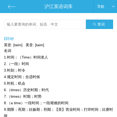
沪江英语词库
导航
查词
time
英音:
[taim]
美音:
[taim]
名词
1.时间；（Time）时间老人
2.（一段）时间
3.时刻；时令
4.规定时间；合适时候
5.时机；机会
6.（times）历史时期；时代
7.（times）时期；时势
8.（a time）一段时间；一段艰难的时间
9.期限；死期；妊娠期；刑期；【英】营业时间；打烊时间；比赛时
限