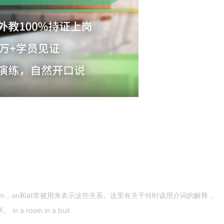
n，on和at常被用来表示这些关系。这里有关于何时该用介词的解释，
 room in a buil