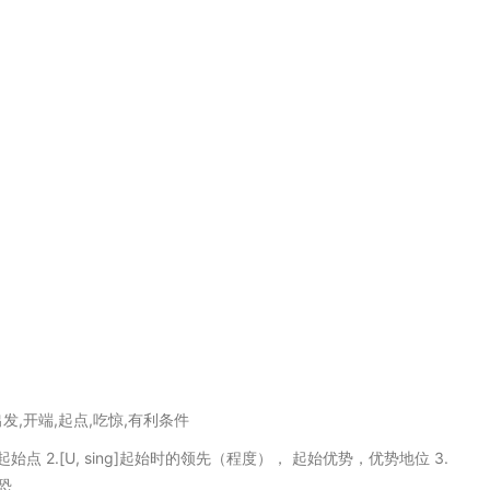
起,出发,开端,起点,吃惊,有利条件
 起始点 2.[U, sing]起始时的领先（程度）， 起始优势，优势地位 3.
恐