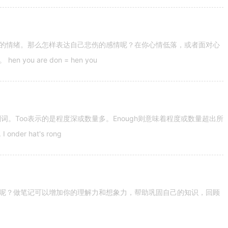
的情绪。那么怎样表达自己悲伤的感情呢？在你心情低落，或者面对心
u are don = hen you
容词和副词。Too表示的是程度深或数量多。Enough则意味着程度或数量超出所
nder hat's rong
呢？做笔记可以增加你的理解力和想象力，帮助巩固自己的知识，回顾