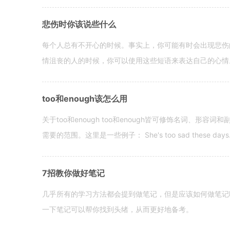
悲伤时你该说些什么
每个人总有不开心的时候。事实上，你可能有时会出现悲伤
情沮丧的人的时候，你可以使用这些短语来表达自己的心情。 hen yo
too和enough该怎么用
关于too和enough too和enough皆可修饰名词、形
需要的范围。这里是一些例子： She's too sad these days. I o
7招教你做好笔记
几乎所有的学习方法都会提到做笔记，但是应该如何做笔记
一下笔记可以帮你找到头绪，从而更好地备考。