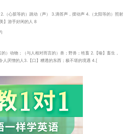
拍子 2.（心脏等的）跳动（声） 3.滴答声，摆动声 4.（太阳等的）照射
【美】游手好闲的人 8
的
相对而言的）动物；（与人相对而言的）兽；野兽；牲畜 2.【喻】畜生，
厌憎的人3.【口】糟透的东西；极不堪的境遇 4.[