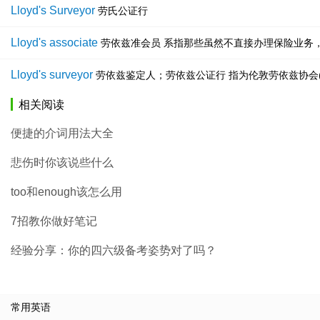
Lloyd's Surveyor
劳氏公证行
Lloyd's associate
劳依兹准会员 系指那些虽然不直接办理保险业务，但是为
Lloyd's surveyor
劳依兹鉴定人；劳依兹公证行 指为伦敦劳依兹协会(*Ll
相关阅读
便捷的介词用法大全
悲伤时你该说些什么
too和enough该怎么用
7招教你做好笔记
经验分享：你的四六级备考姿势对了吗？
常用英语