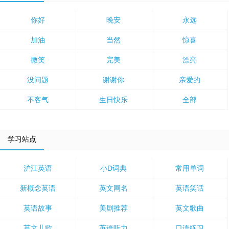
你好
晚安
永远
加油
当然
惊喜
微笑
完美
漂亮
没问题
谢谢你
亲爱的
不客气
生日快乐
全部
学习站点
沪江英语
小D词典
常用单词
新概念英语
英文网名
英语笑话
英语故事
美剧推荐
英文歌曲
英文儿歌
英语听力
口语练习