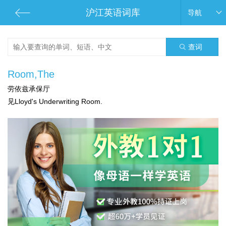
沪江英语词库
导航
查词
Room,The
劳依兹承保厅
见Lloyd's Underwriting Room.