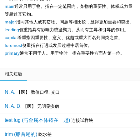
main
通常只用于物。指在一定范围内，某物的重要性、体积或力量
等超过其它物。
major
指同其他人或其它物、问题等相比较，显得更加重要和突出。
leading
侧重指具有影响力或凝聚力。从而有主导和引导的作用。
capital
着重指因重要性、意义、优越或重大而名列同类之首。
foremost
侧重指在行进或发展过程中居首位。
primary
通常不用于人。用于物时，指在重要性方面占第一位。
相关短语
N. A.
【医】 数值口径, 光口
N. A. D.
【医】 无明显疾病
test lug (与金属本体铸在一起)
连接试样块
trim (船首尾的)
吃水差