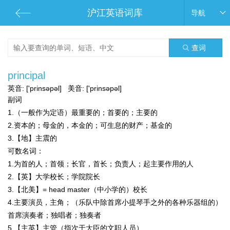
沪江英语词库
导航
查词
principal
英音:
['prinsəpəl]
美音:
['prinsəpəl]
副词
1.（一般作为定语）最重要的；首要的；主要的
2.资本的；母金的，本金的；可生息的财产；基金的
3.【地】主震的
可数名词：
1.为首的人；首领；长官，首长；负责人；起主要作用的人
2.【英】大学校长；学院院长
3.【北美】= head master（中小学的）校长
4.主要演员，主角；（乐队中除首席小提琴手之外的各种乐器组的）
首席演奏者；独唱者；独奏者
5.【主英】主管（指次于大臣的文职人员）