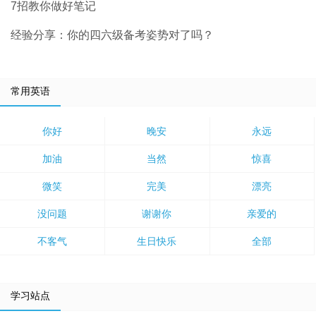
7招教你做好笔记
经验分享：你的四六级备考姿势对了吗？
常用英语
你好
晚安
永远
加油
当然
惊喜
微笑
完美
漂亮
没问题
谢谢你
亲爱的
不客气
生日快乐
全部
学习站点