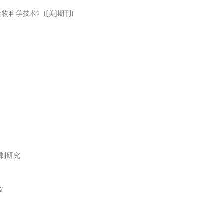
y 《聚合物科学技术》([美]期刊)
控制研究
仪