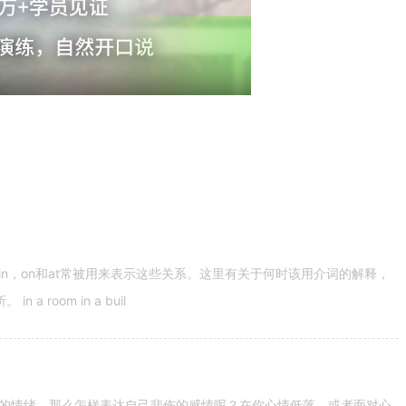
n，on和at常被用来表示这些关系。这里有关于何时该用介词的解释，
 room in a buil
的情绪。那么怎样表达自己悲伤的感情呢？在你心情低落，或者面对心