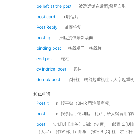
be left at the post
被远远抛在后面;留局自取
post card
n.明信片
Post Reply
邮寄答复
post up
张贴,提供最新动向
binding post
接线端子，接线柱
end post
端柱
cylindrical post
圆柱
derrick post
吊杆柱，转臂起重机柱，人字起重
相似单词
Post it
n. 报事贴（3M公司注册商标）
post it
n. 报事贴，便利贴，利贴，给人留言用的
post
n. 1.[U]【主英】邮政（制度）；邮寄 2.[
（大写）（作名称用）邮报，报纸 6.[C] 柱；桩；杆 7