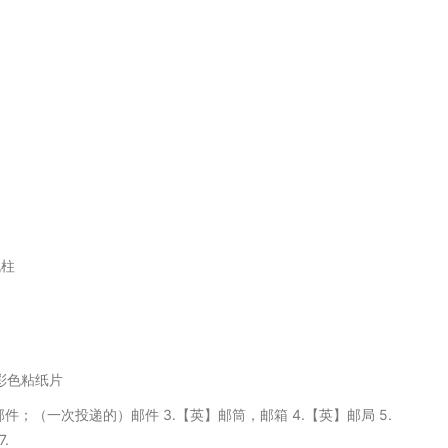
机柱
彩色粘纸片
U]邮件；（一次投递的）邮件 3.【英】邮筒，邮箱 4.【英】邮局 5.
.