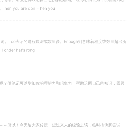
u are don = hen you
容词和副词。Too表示的是程度深或数量多。Enough则意味着程度或数量超出所
nder hat's rong
呢？做笔记可以增加你的理解力和想象力，帮助巩固自己的知识，回顾
～～所以！今天给大家传授一些过来人的经验之谈，临时抱佛脚尝试一