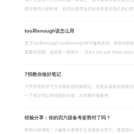
情沮丧的人的时候，你可以使用这些短语来表达自己的心情。 hen yo
too和enough该怎么用
关于too和enough too和enough皆可修饰名词、形
需要的范围。这里是一些例子： She's too sad these days. I o
7招教你做好笔记
几乎所有的学习方法都会提到做笔记，但是应该如何做笔记
一下笔记可以帮你找到头绪，从而更好地备考。
经验分享：你的四六级备考姿势对了吗？
快四六级考啦！小编每天看着手足无措的水军们，甚是担心