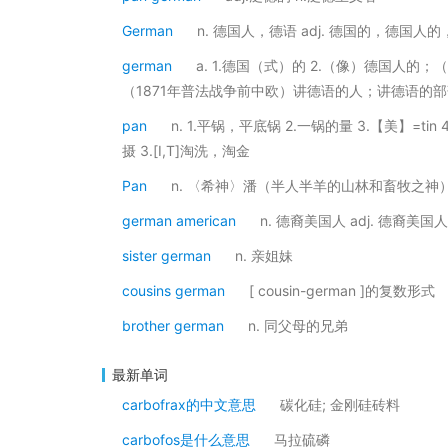
German
n. 德国人，德语 adj. 德国的，德国人
german
a. 1.德国（式）的 2.（像）德国人的
（1871年普法战争前中欧）讲德语的人；讲德语的部
pan
n. 1.平锅，平底锅 2.一锅的量 3.【美】=ti
摄 3.[I,T]淘洗，淘金
Pan
n. 〈希神〉潘（半人半羊的山林和畜牧之神
german american
n. 德裔美国人 adj. 德裔美国
sister german
n. 亲姐妹
cousins german
[ cousin-german ]的复数形式
brother german
n. 同父母的兄弟
最新单词
carbofrax的中文意思
碳化硅; 金刚硅砖料
carbofos是什么意思
马拉硫磷