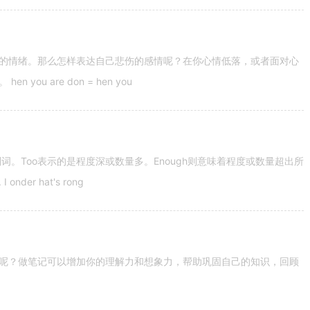
的情绪。那么怎样表达自己悲伤的感情呢？在你心情低落，或者面对心
u are don = hen you
容词和副词。Too表示的是程度深或数量多。Enough则意味着程度或数量超出所
nder hat's rong
呢？做笔记可以增加你的理解力和想象力，帮助巩固自己的知识，回顾