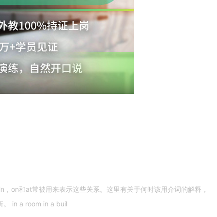
n，on和at常被用来表示这些关系。这里有关于何时该用介词的解释，
 room in a buil