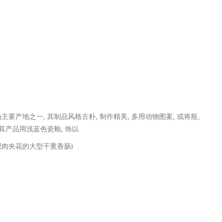
g)为主要产地之一, 其制品风格古朴, 制作精美, 多用动物图案, 或将瓶、
, 其产品用浅蓝色瓷釉, 饰以
肥肉夹花的大型干熏香肠)