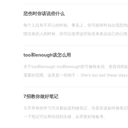
悲伤时你该说些什么
每个人总有不开心的时候。事实上，你可能有时会出现悲伤
情沮丧的人的时候，你可以使用这些短语来表达自己的心情。 hen yo
too和enough该怎么用
关于too和enough too和enough皆可修饰名词、形
需要的范围。这里是一些例子： She's too sad these days. I o
7招教你做好笔记
几乎所有的学习方法都会提到做笔记，但是应该如何做笔记
一下笔记可以帮你找到头绪，从而更好地备考。