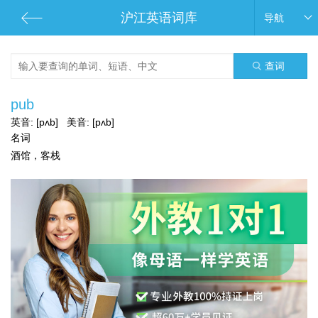
沪江英语词库
导航
查词
pub
英音:
[pʌb]
美音:
[pʌb]
名词
酒馆，客栈