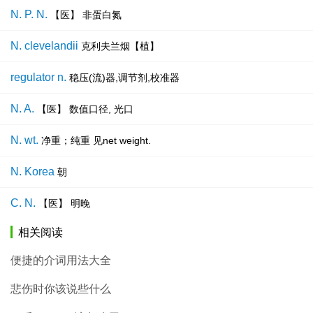
N. P. N.
【医】 非蛋白氮
N. clevelandii
克利夫兰烟【植】
regulator n.
稳压(流)器,调节剂,校准器
N. A.
【医】 数值口径, 光口
N. wt.
净重；纯重 见net weight.
N. Korea
朝
C. N.
【医】 明晚
相关阅读
便捷的介词用法大全
悲伤时你该说些什么