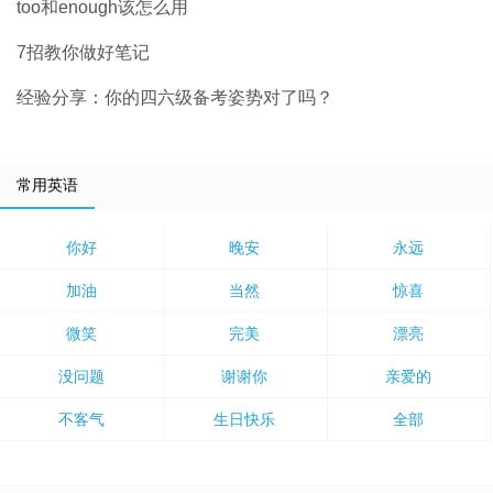
too和enough该怎么用
7招教你做好笔记
经验分享：你的四六级备考姿势对了吗？
常用英语
你好
晚安
永远
加油
当然
惊喜
微笑
完美
漂亮
没问题
谢谢你
亲爱的
不客气
生日快乐
全部