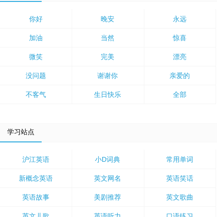
你好
晚安
永远
加油
当然
惊喜
微笑
完美
漂亮
没问题
谢谢你
亲爱的
不客气
生日快乐
全部
学习站点
沪江英语
小D词典
常用单词
新概念英语
英文网名
英语笑话
英语故事
美剧推荐
英文歌曲
英文儿歌
英语听力
口语练习