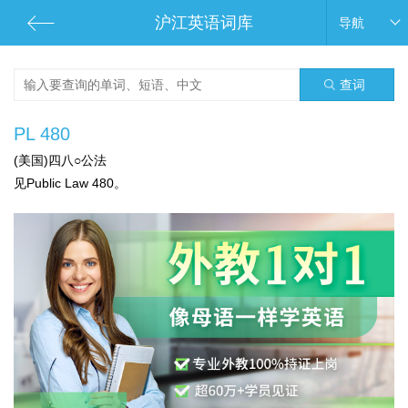
沪江英语词库
导航
查词
PL 480
(美国)四八○公法
见Public Law 480。