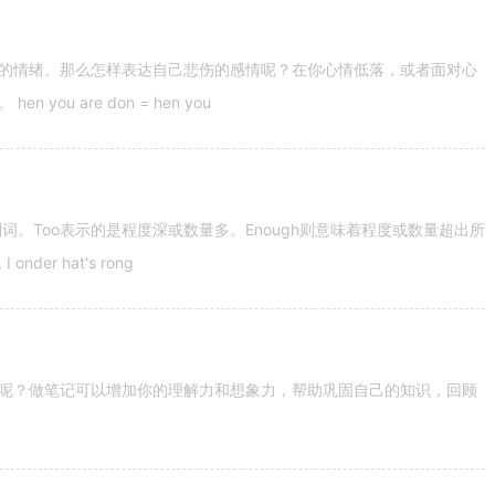
的情绪。那么怎样表达自己悲伤的感情呢？在你心情低落，或者面对心
u are don = hen you
容词和副词。Too表示的是程度深或数量多。Enough则意味着程度或数量超出所
nder hat's rong
呢？做笔记可以增加你的理解力和想象力，帮助巩固自己的知识，回顾