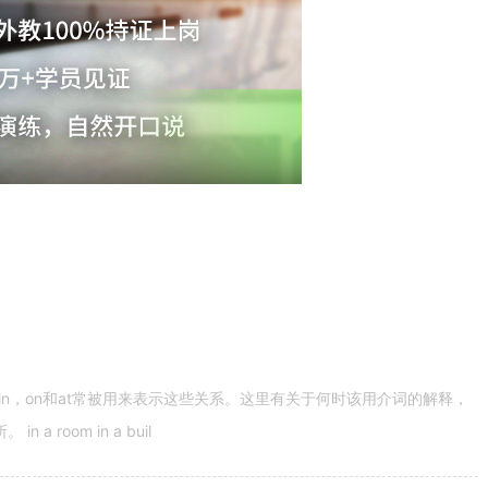
n，on和at常被用来表示这些关系。这里有关于何时该用介词的解释，
 room in a buil