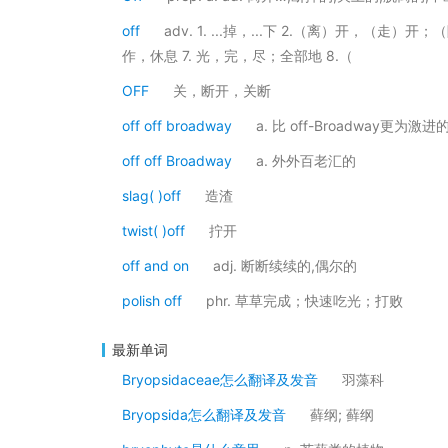
off
adv. 1. ...掉，...下 2.（离）开，（走）
作，休息 7. 光，完，尽；全部地 8.（
OFF
关，断开，关断
off off broadway
a. 比 off-Broadway更为激
off off Broadway
a. 外外百老汇的
slag( )off
造渣
twist( )off
拧开
off and on
adj. 断断续续的,偶尔的
polish off
phr. 草草完成；快速吃光；打败
最新单词
Bryopsidaceae怎么翻译及发音
羽藻科
Bryopsida怎么翻译及发音
藓纲; 藓纲