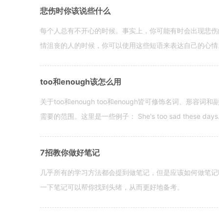
悲伤时你该说些什么
每个人总有不开心的时候。事实上，你可能有时会出现悲伤
情沮丧的人的时候，你可以使用这些短语来表达自己的心情。 hen yo
too和enough该怎么用
关于too和enough too和enough皆可修饰名词、形
需要的范围。这里是一些例子： She's too sad these days. I o
7招教你做好笔记
几乎所有的学习方法都会提到做笔记，但是应该如何做笔记
一下笔记可以帮你找到头绪，从而更好地备考。