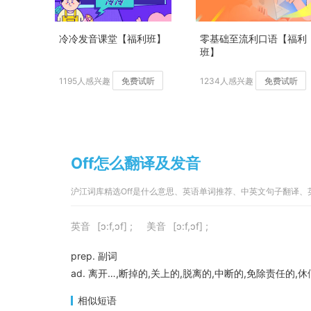
冷冷发音课堂【福利班】
零基础至流利口语【福利
班】
1195人感兴趣
免费试听
1234人感兴趣
免费试听
Off怎么翻译及发音
沪江词库精选Off是什么意思、英语单词推荐、中英文句子翻译、
英音
[ɔ:f,ɔf] ;
美音
[ɔ:f,ɔf] ;
prep. 副词
ad. 离开…,断掉的,关上的,脱离的,中断的,免除责任的,
相似短语