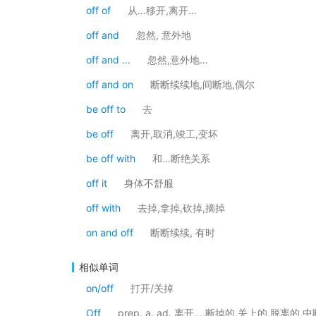
off of
从…移开,离开…
off and
忽然, 意外地
off and ...
忽然,意外地…
off and on
断断续续地,间断地,偶尔
be off to
去
be off
离开,取消,竣工,变坏
be off with
和…断绝关系
off it
身体不舒服
off with
去掉,拿掉,砍掉,摘掉
on and off
断断续续, 有时
相似单词
on/off
打开/关掉
Off
prep. a. ad. 离开…,断掉的,关上的,脱离