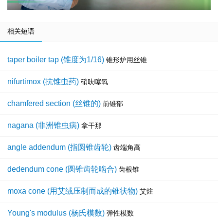
相关短语
taper boiler tap (锥度为1/16)
锥形炉用丝锥
nifurtimox (抗锥虫药)
硝呋噻氧
chamfered section (丝锥的)
前锥部
nagana (非洲锥虫病)
拿干那
angle addendum (指圆锥齿轮)
齿端角高
dedendum cone (圆锥齿轮啮合)
齿根锥
moxa cone (用艾绒压制而成的锥状物)
艾炷
Young's modulus (杨氏模数)
弹性模数