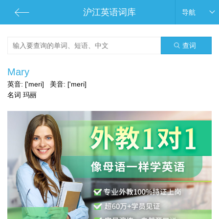
沪江英语词库
导航
查词
Mary
英音:
['meri]
美音:
['meri]
名词 玛丽