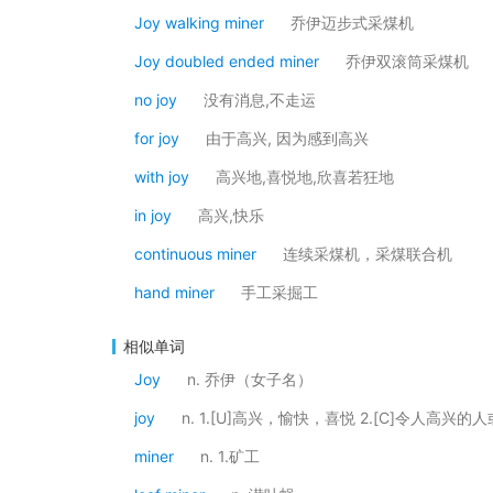
Joy walking miner
乔伊迈步式采煤机
Joy doubled ended miner
乔伊双滚筒采煤机
no joy
没有消息,不走运
for joy
由于高兴, 因为感到高兴
with joy
高兴地,喜悦地,欣喜若狂地
in joy
高兴,快乐
continuous miner
连续采煤机，采煤联合机
hand miner
手工采掘工
相似单词
Joy
n. 乔伊（女子名）
joy
n. 1.[U]高兴，愉快，喜悦 2.[C]令人高兴
miner
n. 1.矿工