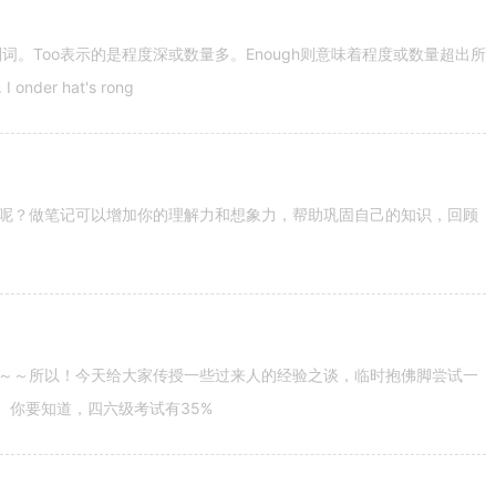
容词和副词。Too表示的是程度深或数量多。Enough则意味着程度或数量超出所
nder hat's rong
呢？做笔记可以增加你的理解力和想象力，帮助巩固自己的知识，回顾
～～所以！今天给大家传授一些过来人的经验之谈，临时抱佛脚尝试一
。你要知道，四六级考试有35%