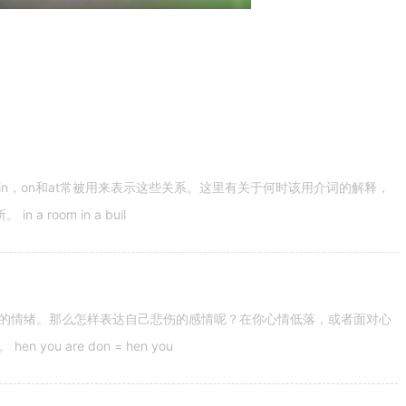
n，on和at常被用来表示这些关系。这里有关于何时该用介词的解释，
 room in a buil
的情绪。那么怎样表达自己悲伤的感情呢？在你心情低落，或者面对心
u are don = hen you