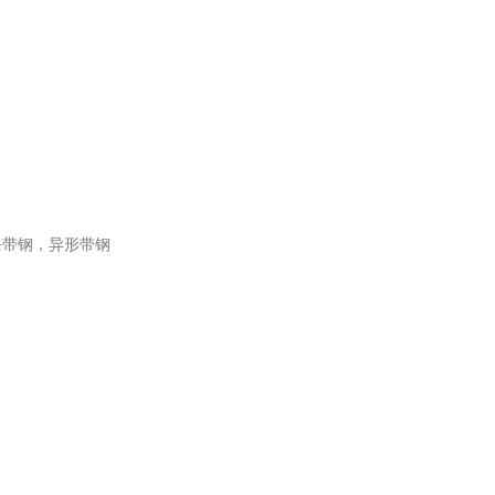
条带钢，异形带钢