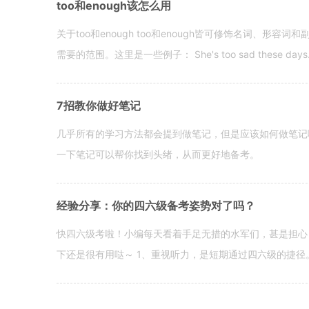
too和enough该怎么用
关于too和enough too和enough皆可修饰名词、形
需要的范围。这里是一些例子： She's too sad these days. I o
7招教你做好笔记
几乎所有的学习方法都会提到做笔记，但是应该如何做笔记
一下笔记可以帮你找到头绪，从而更好地备考。
经验分享：你的四六级备考姿势对了吗？
快四六级考啦！小编每天看着手足无措的水军们，甚是担心
下还是很有用哒～ 1、重视听力，是短期通过四六级的捷径