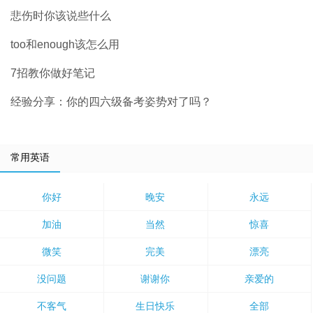
悲伤时你该说些什么
too和enough该怎么用
7招教你做好笔记
经验分享：你的四六级备考姿势对了吗？
常用英语
你好
晚安
永远
加油
当然
惊喜
微笑
完美
漂亮
没问题
谢谢你
亲爱的
不客气
生日快乐
全部