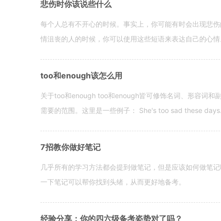
悲伤时你该说些什么
每个人总有不开心的时候。事实上，你可能有时会出现悲伤
情沮丧的人的时候，你可以使用这些短语来表达自己的心情。 hen yo
too和enough该怎么用
关于too和enough too和enough皆可修饰名词、形
需要的范围。这里是一些例子： She's too sad these days. I o
7招教你做好笔记
几乎所有的学习方法都会提到做笔记，但是应该如何做笔记
一下笔记可以帮你找到头绪，从而更好地备考。
经验分享：你的四六级备考姿势对了吗？