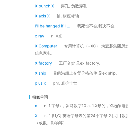
X punch X
穿孔, 负数穿孔
X axis X
轴, 横座标轴
I'll be hanged if I ...
我死也不会,我决不会…
x ray
n. X光
X Computer
专用计算机（=XC） 为宏碁集团所
信息家电。
X factory
工厂交货 见ex factory.
X ship
目的港船上交货价格条件 见ex ship.
pius x
phr. 庇护十世
相似单词
x
n. 1.字母x，罗马数字10 a. 1.X形的，X级的
X
n. 1.[U,C] 英语字母表的第24个字母 2.[
（或数、影响等）