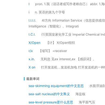
I
pron. 1.我（说话者或写作者称自己） abbr. 
i
n. 英语的第九个字母
I.I.I.I.
4I方向 Information Service（信息提供
Intelligence（智能化）、Integrati
I.C.I.
(1)英国皇家化学工业 Imperial Chemical Indus
X/Open
【计】 X/Open组织
r/x
【缩写】 =receiver
x.in.
无利息 见ex interest,ex 【感叹词】。
X on
打开发送机，发送机加电 打开发送机的一种
最新单词
sea-skimming equipment的中文意思
水面浮油
sea-salt nucleus的中文释义
海盐核
sea-level pressure是什么意思
海平面气压