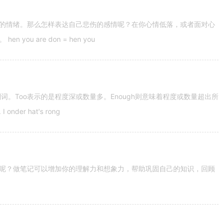
的情绪。那么怎样表达自己悲伤的感情呢？在你心情低落，或者面对心
u are don = hen you
容词和副词。Too表示的是程度深或数量多。Enough则意味着程度或数量超出所
nder hat's rong
呢？做笔记可以增加你的理解力和想象力，帮助巩固自己的知识，回顾