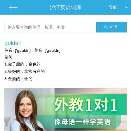
沪江英语词库
导航
查词
golden
英音:
['gəuldn]
美音:
['gəuldn]
副词
1.金子般的，金色的
2.极好的，非常有利的
3.金质的；金的