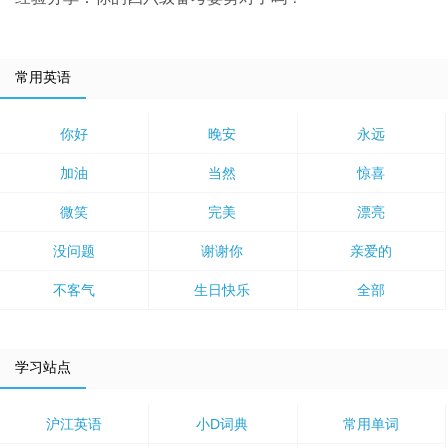
常用英语
你好
晚安
永远
加油
当然
惊喜
微笑
完美
漂亮
没问题
谢谢你
亲爱的
不客气
生日快乐
全部
学习站点
沪江英语
小D词典
常用单词