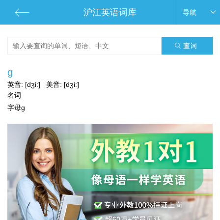
沪江英语词库
导航
查词
g
英音:
[dʒi:]
美音:
[dʒi:]
名词
字母g