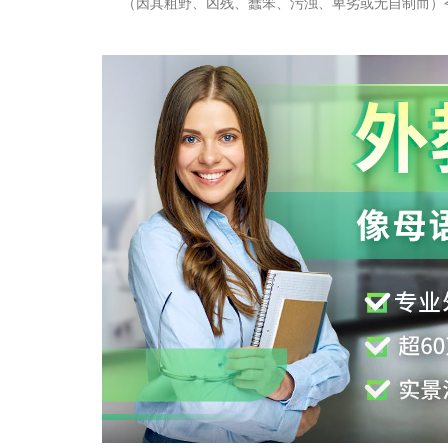
（因其粗野、凶残、蠢笨、污浊、卑劣或无自制而）令人