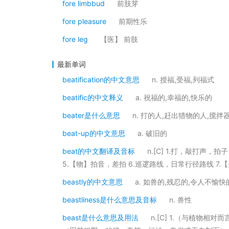
fore limbbud
前肢芽
fore pleasure
前期性乐
fore leg
【医】 前肢
最新单词
beatification的中文意思
n. 授福,受福,列福式
beatific的中文释义
a. 祝福的,幸福的,快乐的
beater是什么意思
n. 打的人,赶出猎物的人,搅拌
beat-up的中文意思
a. 破旧的
beat的中文翻译及音标
n.[C] 1.打，敲打声，
5.【物】拍音，差拍 6.巡逻路线，日常行径路线 7.
beastly的中文意思
a. 如兽的,残忍的,令人不愉快
beastliness是什么意思及音标
n. 兽性
beast是什么意思及用法
n.[C] 1.（与植物