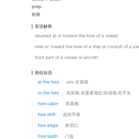
prep.
在前
英语解释
situated at or toward the bow of a vessel
near or toward the bow of a ship or cockpit of a pl
front part of a vessel or aircraft
相似短语
at the fore
adv.在前面
to the fore
在前面,在显著地位;在现场,在手头
fore cabin
前客舱
fore drift
超前平巷
fore edge
前切口
fore tooth
门齿