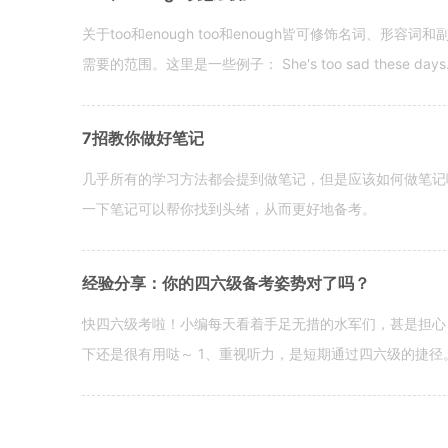
关于too和enough too和enough皆可修饰名词、形
需要的范围。这里是一些例子： She's too sad these days. I o
7招教你做好笔记
几乎所有的学习方法都会提到做笔记，但是应该如何做笔记
一下笔记可以帮你找到头绪，从而更好地备考。
经验分享：你的四六级备考姿势对了吗？
快四六级考啦！小编每天看着手足无措的水军们，甚是担心
下还是很有用哒～ 1、重视听力，是短期通过四六级的捷径