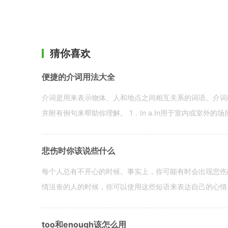
猜你喜欢
便捷的介词用法大全
介词是用来表示物体、人和地点之间相互关系的词语。介词i
并附有例句来帮助你理解。 1．In a.In用于室内或室外的场所。 in a
悲伤时你该说些什么
每个人总有不开心的时候。事实上，你可能有时会出现悲伤
情沮丧的人的时候，你可以使用这些短语来表达自己的心情。 hen yo
too和enough该怎么用