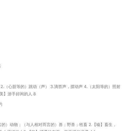
器
拍子 2.（心脏等的）跳动（声） 3.滴答声，摆动声 4.（太阳等的）照射
【美】游手好闲的人 8
的
相对而言的）动物；（与人相对而言的）兽；野兽；牲畜 2.【喻】畜生，