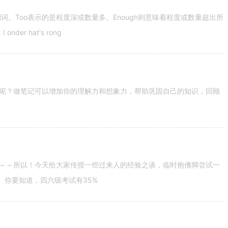
容词和副词。Too表示的是程度深或数量多。Enough则意味着程度或数量超出所
nder hat's rong
呢？做笔记可以增加你的理解力和想象力，帮助巩固自己的知识，回顾
～～所以！今天给大家传授一些过来人的经验之谈，临时抱佛脚尝试一
。你要知道，四六级考试有35%