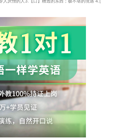
厌憎的人3.【口】糟透的东西；极不堪的境遇 4.[