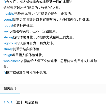
fit
含义广，指人或物适合或适应某一目的或用途。
这些形容词均含“健康的，强健的”之意。
healthy
指身体无病，也可指身心健全、正常的。
sound
侧重身体各部分或器官没有病，无任何缺陷，即健康。
robust
强调身体强健。
well
仅指没有疾病，但不一定很健康。
strong
既指体格健壮，又指体力或精神上的力量。
vigorous
指人强健有力，精力充沛。
sturdy
侧重于结实的体格。
tough
着重指人的体格健壮。
wholesome
多指能给人留下身体健康、思想健全或品德良好等印
象。
fit
既可指健壮又可指健全无病。
相关短语
s. v. t.
【医】 规定酒精