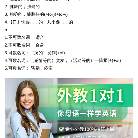
2. 健康的，强健的
3. 相称的，能胜任的(+for)(+to-v)
4.【口】快要……的，几乎要……的
n.
1.
不可数名词：
适合
2.
不可数名词：
合身
3.
可数名词：
（病的）发作(+of)
4.
可数名词：
（感情等的）突发，（活动等的）一阵紧张(+of)
5.
可数名词：
昏阙，痉挛