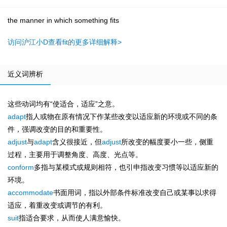
the manner in which something fits
访问沪江小D查看fit的更多详细解释>
近义词辨析
这些动词均有“使适合，适应”之意。
adapt
指人或物在原有情况下作某些改变以适应新的环境或不同的条
件，强调改变的目的和重要性。
adjust
与
adapt
含义很接近，但
adjust
所改变的幅度要小一些，侧重
过程，主要用于调整角度、高度、光点等。
conform
多指与某模式或规则相符，也引申指改变习惯等以适应新的
环境。
accommodate
书面用词，指以外部条件标准改变自己或某事以求得
适应，着重改变或调节的有利。
suit
指适合要求，从而使人满意愉快。