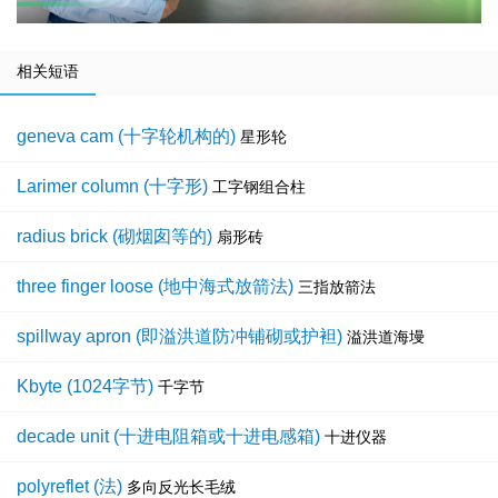
相关短语
geneva cam (十字轮机构的)
星形轮
Larimer column (十字形)
工字钢组合柱
radius brick (砌烟囱等的)
扇形砖
three finger loose (地中海式放箭法)
三指放箭法
spillway apron (即溢洪道防冲铺砌或护袒)
溢洪道海墁
Kbyte (1024字节)
千字节
decade unit (十进电阻箱或十进电感箱)
十进仪器
polyreflet (法)
多向反光长毛绒