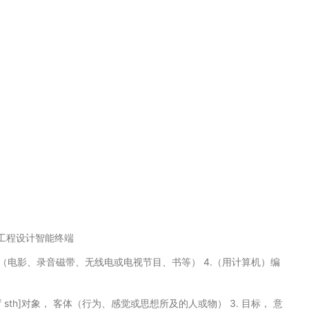
minal 工程设计智能终端
 3.剪辑（电影、录音磁带、无线电或电视节目、书等） 4.（用计算机）编
~ of sth]对象， 客体（行为、感觉或思想所及的人或物） 3. 目标， 意