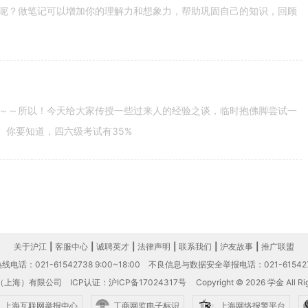
呢？做笔记可以增加你的理解力和想象力，帮助巩固自己的知识，回顾
～～所以！今天给大家传授一些过来人的经验之谈，临时抱佛脚尝试一
。你要知道，四六级考试有35%
关于沪江
|
客服中心
|
诚聘英才
|
法律声明
|
联系我们
|
沪友故事
|
推广联盟
电话：021-61542738 9:00~18:00
不良信息与数据安全举报电话：021-61542
（上海）有限公司
ICP认证：沪ICP备17024317号
Copyright © 2026 学金 All Rig
上海互联网举报中心
工商网监电子标识
上海网络报警平台