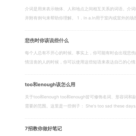
介词是用来表示物体、人和地点之间相互关系的词语。介词i
并附有例句来帮助你理解。 1．In a.In用于室内或室外的场所。 in a
悲伤时你该说些什么
每个人总有不开心的时候。事实上，你可能有时会出现悲伤
情沮丧的人的时候，你可以使用这些短语来表达自己的心情。 hen yo
too和enough该怎么用
关于too和enough too和enough皆可修饰名词、形
需要的范围。这里是一些例子： She's too sad these days. I o
7招教你做好笔记