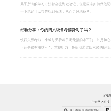
几乎所有的学习方法都会提到做笔记，但是应该如何做笔记
一下笔记可以帮你找到头绪，从而更好地备考。
经验分享：你的四六级备考姿势对了吗？
快四六级考啦！小编每天看着手足无措的水军们，甚是担心
下还是很有用哒～ 1、重视听力，是短期通过四六级的捷径
客服热线
学金网络科技
网上有害信息举报专区