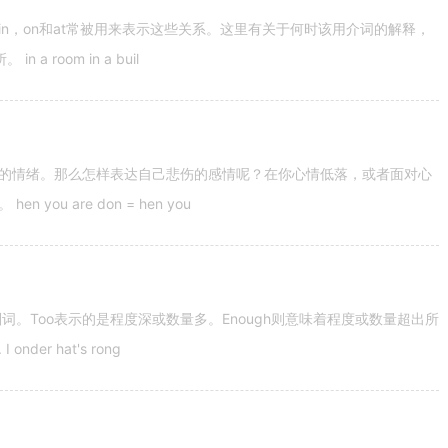
n，on和at常被用来表示这些关系。这里有关于何时该用介词的解释，
 room in a buil
的情绪。那么怎样表达自己悲伤的感情呢？在你心情低落，或者面对心
u are don = hen you
容词和副词。Too表示的是程度深或数量多。Enough则意味着程度或数量超出所
nder hat's rong