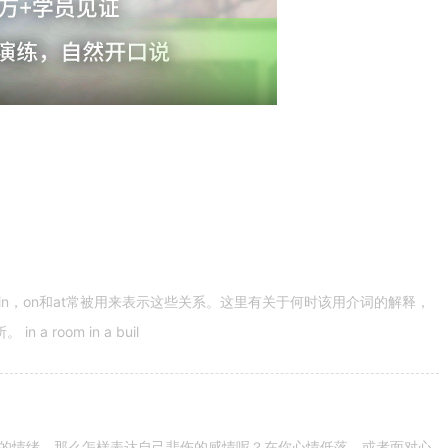
n，on和at常被用来表示这些关系。这里有关于何时该用介词的解释，
 room in a buil
的情绪。那么怎样表达自己悲伤的感情呢？在你心情低落，或者面对心