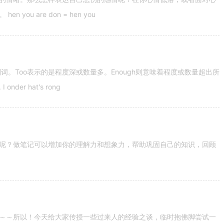
u are don = hen you
容词和副词。Too表示的是程度深或数量多。Enough则意味着程度或数量超出所
nder hat's rong
呢？做笔记可以增加你的理解力和想象力，帮助巩固自己的知识，回顾
～～所以！今天给大家传授一些过来人的经验之谈，临时抱佛脚尝试一