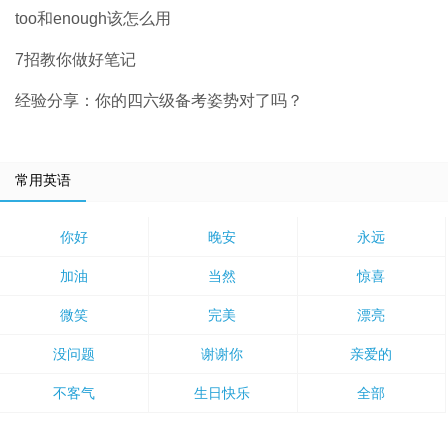
too和enough该怎么用
7招教你做好笔记
经验分享：你的四六级备考姿势对了吗？
常用英语
你好
晚安
永远
加油
当然
惊喜
微笑
完美
漂亮
没问题
谢谢你
亲爱的
不客气
生日快乐
全部