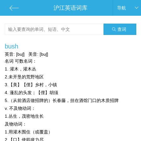
沪江英语词库
导航
查词
bush
英音:
[buʃ]
美音:
[buʃ]
名词
可数名词：
1. 灌木，灌木丛
2.未开垦的荒野地区
3.【美】【俚】乡村，小镇
4. 蓬乱的头发；【俚】胡须
5.（从前酒店做招牌的）长春藤，挂在酒馆门口的木质招牌
v.
不及物动词：
1.丛生，茂密地生长
及物动词：
1.用灌木围住（或覆盖）
2.【口】使筋疲力尽