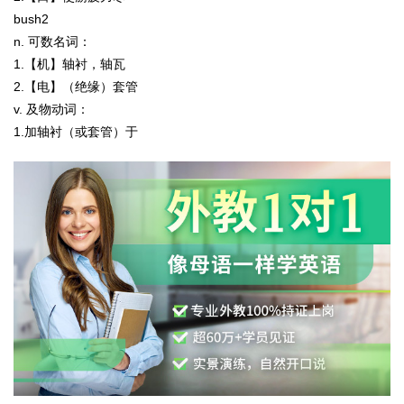
bush2
n.
可数名词：
1.【机】轴衬，轴瓦
2.【电】（绝缘）套管
v.
及物动词：
1.加轴衬（或套管）于