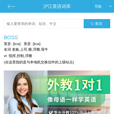
沪江英语词库
导航
查词
BOSS
英音:
[bɔs]
美音:
[bɔs]
名词 老板,上司,瘤,浮雕,母牛
vt. 指挥,控制,浮雕
(在这里指的是与本地机交换信件的上级站点)