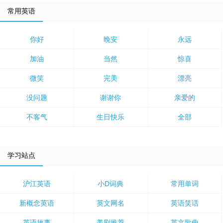
常用英语
你好
晚安
永远
加油
当然
惊喜
微笑
完美
漂亮
没问题
谢谢你
亲爱的
不客气
生日快乐
全部
学习站点
沪江英语
小D词典
常用单词
新概念英语
英文网名
英语笑话
英语故事
美剧推荐
英文歌曲