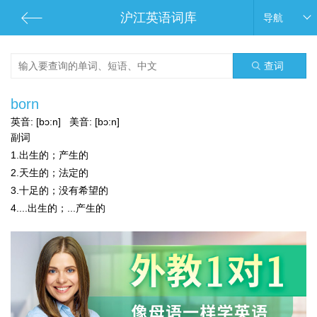
沪江英语词库
导航
查词
born
英音:
[bɔ:n]
美音:
[bɔ:n]
副词
1.出生的；产生的
2.天生的；法定的
3.十足的；没有希望的
4....出生的；...产生的