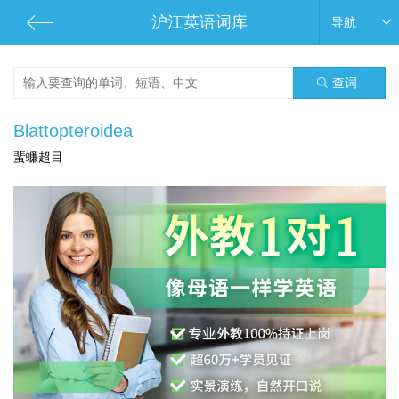
沪江英语词库
导航
查词
Blattopteroidea
蜚蠊超目