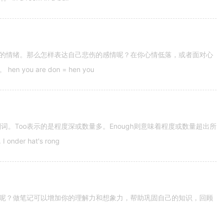
的情绪。那么怎样表达自己悲伤的感情呢？在你心情低落，或者面对心
u are don = hen you
容词和副词。Too表示的是程度深或数量多。Enough则意味着程度或数量超出所
nder hat's rong
呢？做笔记可以增加你的理解力和想象力，帮助巩固自己的知识，回顾