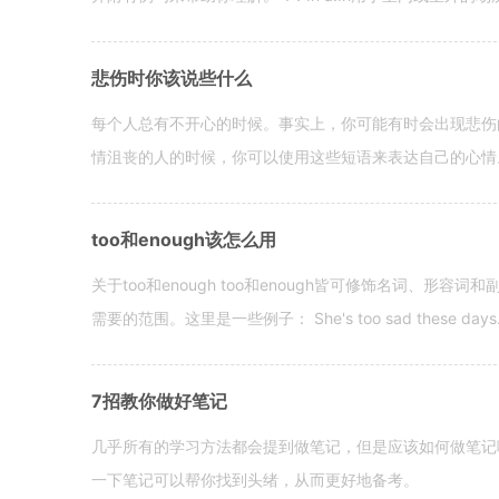
悲伤时你该说些什么
每个人总有不开心的时候。事实上，你可能有时会出现悲伤
情沮丧的人的时候，你可以使用这些短语来表达自己的心情。 hen yo
too和enough该怎么用
关于too和enough too和enough皆可修饰名词、形
需要的范围。这里是一些例子： She's too sad these days. I o
7招教你做好笔记
几乎所有的学习方法都会提到做笔记，但是应该如何做笔记
一下笔记可以帮你找到头绪，从而更好地备考。