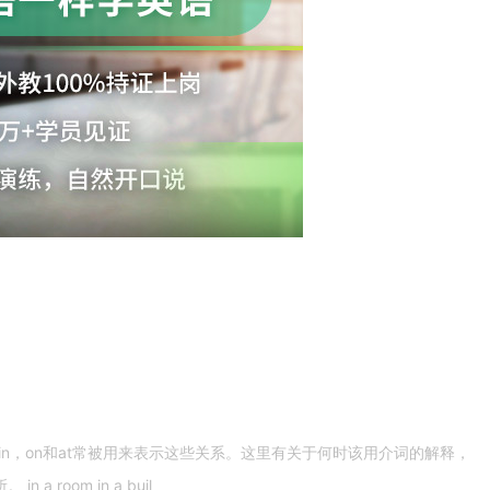
n，on和at常被用来表示这些关系。这里有关于何时该用介词的解释，
 room in a buil