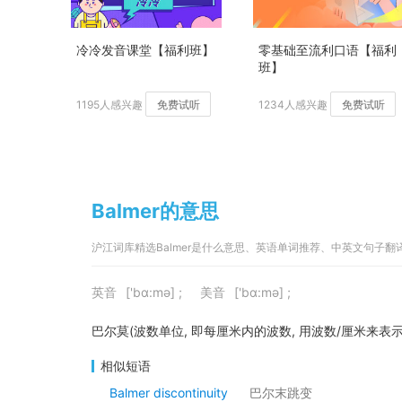
冷冷发音课堂【福利班】
零基础至流利口语【福利
班】
1195人感兴趣
免费试听
1234人感兴趣
免费试听
Balmer的意思
沪江词库精选Balmer是什么意思、英语单词推荐、中英文句子翻
英音
['bɑ:mə] ;
美音
['bɑ:mə] ;
巴尔莫(波数单位, 即每厘米内的波数, 用波数/厘米来表示
相似短语
Balmer discontinuity
巴尔末跳变