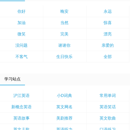
你好
晚安
永远
加油
当然
惊喜
微笑
完美
漂亮
没问题
谢谢你
亲爱的
不客气
生日快乐
全部
学习站点
沪江英语
小D词典
常用单词
新概念英语
英文网名
英语笑话
英语故事
美剧推荐
英文歌曲
英文儿歌
英语听力
口语练习