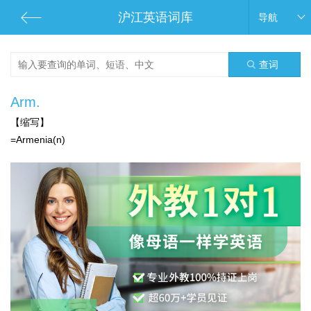
沪江英语词库
导航
查词
Arm.
【缩写】
=Armenia(n)