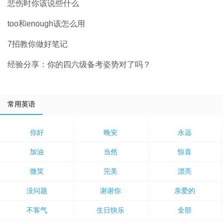
悲伤时你该说些什么
too和enough该怎么用
7招教你做好笔记
经验分享：你的四六级备考姿势对了吗？
常用英语
你好
晚安
永远
加油
当然
惊喜
微笑
完美
漂亮
没问题
谢谢你
亲爱的
不客气
生日快乐
全部