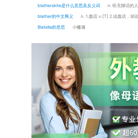
blatherskite是什么意思及反义词
n. 听无聊话的
blather的中文释义
n. 1.蠢话 v.[T] 2.说蠢话，胡
Blatella的意思
小蠊属