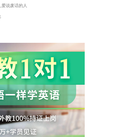
人,爱说废话的人
说