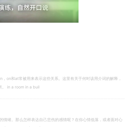
n，on和at常被用来表示这些关系。这里有关于何时该用介词的解释，
 room in a buil
的情绪。那么怎样表达自己悲伤的感情呢？在你心情低落，或者面对心