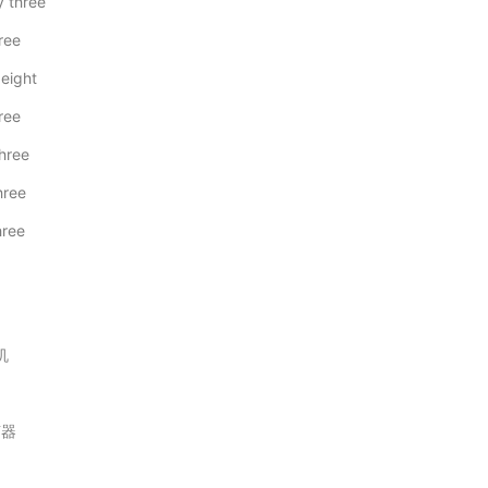
y three
ree
 eight
ree
three
hree
hree
机
声器