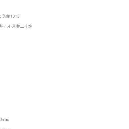
芳纶1313
基-1,4-苯并二┧烷
three