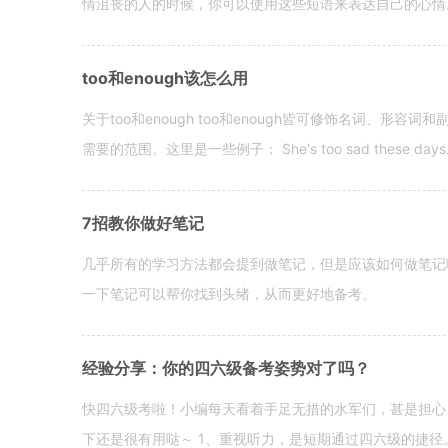
情沮丧的人的时候，你可以使用这些短语来表达自己的心情。 hen yo
too和enough该怎么用
关于too和enough too和enough皆可修饰名词、形
需要的范围。这里是一些例子： She's too sad these days. I o
7招教你做好笔记
几乎所有的学习方法都会提到做笔记，但是应该如何做笔记
一下笔记可以帮你找到头绪，从而更好地备考。
经验分享：你的四六级备考姿势对了吗？
快四六级考啦！小编每天看着手足无措的水军们，甚是担心
下还是很有用哒～ 1、重视听力，是短期通过四六级的捷径