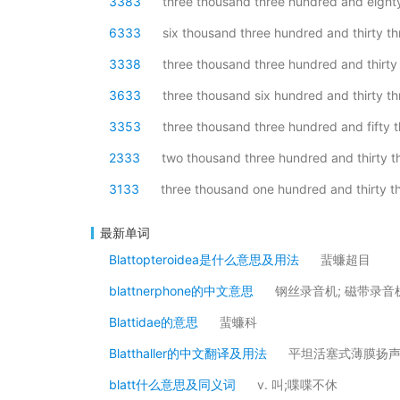
3383
three thousand three hundred and eight
6333
six thousand three hundred and thirty th
3338
three thousand three hundred and thirty
3633
three thousand six hundred and thirty th
3353
three thousand three hundred and fifty 
2333
two thousand three hundred and thirty t
3133
three thousand one hundred and thirty t
最新单词
Blattopteroidea是什么意思及用法
蜚蠊超目
blattnerphone的中文意思
钢丝录音机; 磁带录音
Blattidae的意思
蜚蠊科
Blatthaller的中文翻译及用法
平坦活塞式薄膜扬
blatt什么意思及同义词
v. 叫;喋喋不休