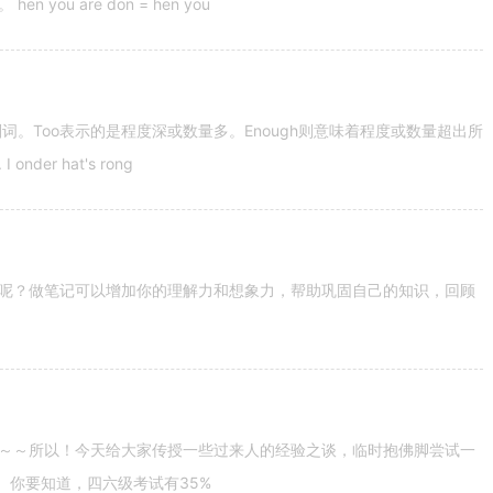
u are don = hen you
容词和副词。Too表示的是程度深或数量多。Enough则意味着程度或数量超出所
nder hat's rong
呢？做笔记可以增加你的理解力和想象力，帮助巩固自己的知识，回顾
～～所以！今天给大家传授一些过来人的经验之谈，临时抱佛脚尝试一
。你要知道，四六级考试有35%