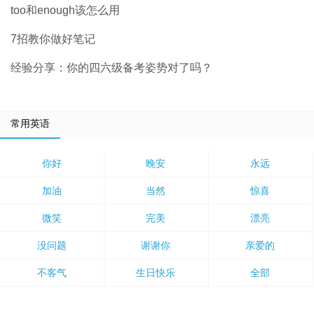
too和enough该怎么用
7招教你做好笔记
经验分享：你的四六级备考姿势对了吗？
常用英语
你好
晚安
永远
加油
当然
惊喜
微笑
完美
漂亮
没问题
谢谢你
亲爱的
不客气
生日快乐
全部