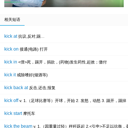
相关短语
kick at
抗议,反对;踢…
kick on
接通(电路) 打开
kick in
<俚>死，踢开，捐款，(药物)发生药性,起效；缴付
kick it
戒除嗜好(烟酒等)
kick back at
反击,还击,报复
kick off
v. 1.（足球比赛等）开球，开始 2. 发怒，动怒 3. 踢开，踢
kick start
摩托车
kick the beam
v. 1.（因重量过轻）秤杆跃起 2.<引申>不足以抗