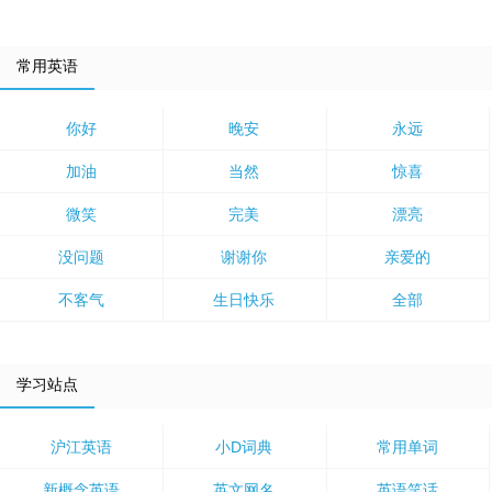
常用英语
你好
晚安
永远
加油
当然
惊喜
微笑
完美
漂亮
没问题
谢谢你
亲爱的
不客气
生日快乐
全部
学习站点
沪江英语
小D词典
常用单词
新概念英语
英文网名
英语笑话