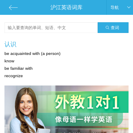
沪江英语词库
导航
查词
认识
be acquainted with (a person)
know
be familiar with
recognize