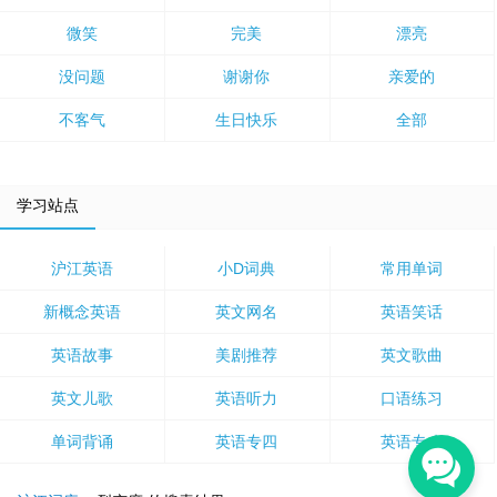
微笑
完美
漂亮
没问题
谢谢你
亲爱的
不客气
生日快乐
全部
学习站点
沪江英语
小D词典
常用单词
新概念英语
英文网名
英语笑话
英语故事
美剧推荐
英文歌曲
英文儿歌
英语听力
口语练习
单词背诵
英语专四
英语专八