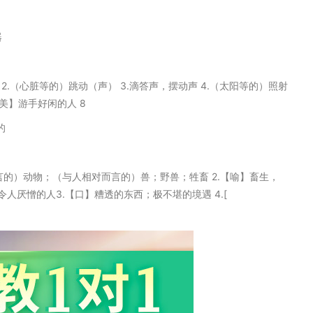
器
拍子 2.（心脏等的）跳动（声） 3.滴答声，摆动声 4.（太阳等的）照射
【美】游手好闲的人 8
的
相对而言的）动物；（与人相对而言的）兽；野兽；牲畜 2.【喻】畜生，
厌憎的人3.【口】糟透的东西；极不堪的境遇 4.[