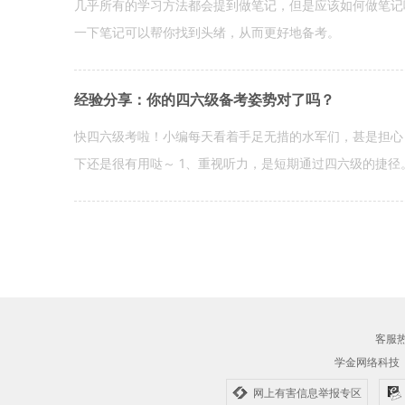
几乎所有的学习方法都会提到做笔记，但是应该如何做笔记
一下笔记可以帮你找到头绪，从而更好地备考。
经验分享：你的四六级备考姿势对了吗？
快四六级考啦！小编每天看着手足无措的水军们，甚是担心
下还是很有用哒～ 1、重视听力，是短期通过四六级的捷径
客服热线
学金网络科技
网上有害信息举报专区