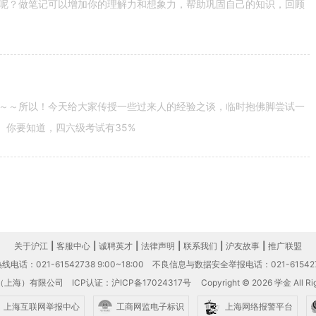
呢？做笔记可以增加你的理解力和想象力，帮助巩固自己的知识，回顾
～～所以！今天给大家传授一些过来人的经验之谈，临时抱佛脚尝试一
。你要知道，四六级考试有35%
关于沪江
|
客服中心
|
诚聘英才
|
法律声明
|
联系我们
|
沪友故事
|
推广联盟
电话：021-61542738 9:00~18:00
不良信息与数据安全举报电话：021-61542
（上海）有限公司
ICP认证：沪ICP备17024317号
Copyright © 2026 学金 All Rig
上海互联网举报中心
工商网监电子标识
上海网络报警平台