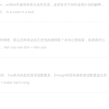
n，on和at常被用来表示这些关系。这里有关于何时该用介词的解释，
 room in a buil
的情绪。那么怎样表达自己悲伤的感情呢？在你心情低落，或者面对心
u are don = hen you
容词和副词。Too表示的是程度深或数量多。Enough则意味着程度或数量超出所
nder hat's rong