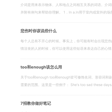
介词是用来表示物体、人和地点之间相互关系的词语。介词i
并附有例句来帮助你理解。 1．In a.In用于室内或室外的场所。 in a
悲伤时你该说些什么
每个人总有不开心的时候。事实上，你可能有时会出现悲伤
情沮丧的人的时候，你可以使用这些短语来表达自己的心情。 hen yo
too和enough该怎么用
关于too和enough too和enough皆可修饰名词、形
需要的范围。这里是一些例子： She's too sad these days. I o
7招教你做好笔记