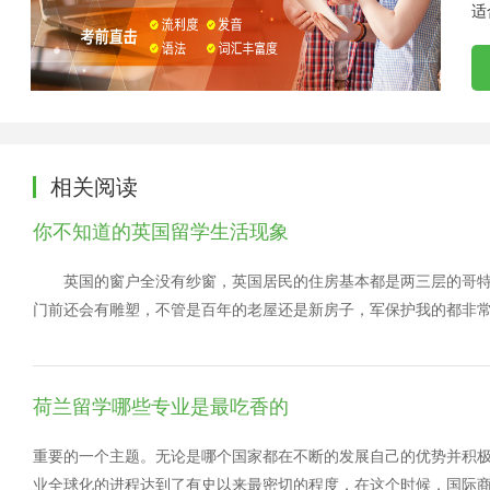
适
相关阅读
你不知道的英国留学生活现象
英国的窗户全没有纱窗，英国居民的住房基本都是两三层的哥特
门前还会有雕塑，不管是百年的老屋还是新房子，军保护我的都非
进来。 英国人喜欢乱穿衣服，英伦三岛的夏天有人穿吊带背心，
温也会非常的奇怪，在太阳底下能够晒得冒油，可是一片云彩飞来
大。 英国的水龙头各行其是，不管是厨房还是卫生间英国的水龙
荷兰留学哪些专业是最吃香的
特别的凉，热水又特别的烫，用起来还得两边一起开。 英国人可
吃，卷心菜的叶子非常的厚，怎么炒也炒不烂，芹菜也非常的粗壮
重要的一个主题。无论是哪个国家都在不断的发展自己的优势并积
美国的炸鸡或者是土耳其的烤肉，可是英国人只英国的窗户全没有
业全球化的进程达到了有史以来最密切的程度，在这个时候，国际商