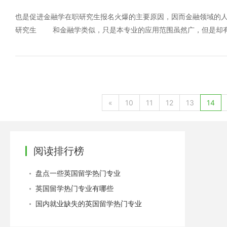
京大学，神户大学，京都大学等学习这些学校的商科专业都是非常
的广泛，可以做市场营销人员，对外贸易人员，管理类的人员，还
也是促进金融学在职研究生报名火爆的主要原因，因而金融领域的
研究生 和金融学类似，只是本专业的应用范围虽然广，但是却有
报读的人数也不少，就业方面也是很不错的。 6、心理学在职
者是负面心理亚健康正在不断地积累起来;而面对这种情况，心理
法制社会是人类社会前进中的一个重要规则，所谓“无规矩不成方圆
类生活的一个重要保障。 8、教育学在职研究生 教育是社会
所以，它也荣登排行榜。 9、医学在职研究生 就当前国内医
«
10
11
12
13
14
那些疑难杂症，或者是更为严格的医学疾病领域里面。为此，本专
在职研究生 社会公共服务是城市文明发展的主要象征，而公共领
极力地培养本专业人才。
阅读排行榜
盘点一些英国留学热门专业
英国留学热门专业有哪些
国内就业缺失的英国留学热门专业