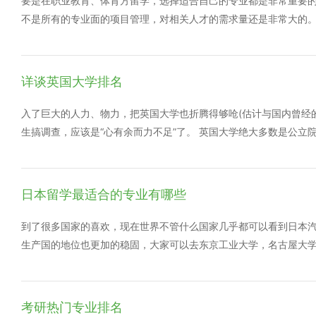
要是在职业教育、体育方留学，选择适合自己的专业都是非常重要
理基础，而且动手操作的能力也要强一些，等到以后毕业之后，可
不是所有的专业面的项目管理，对相关人才的需求量还是非常大的
现学与技术，这一专业在在我们的生活里面，通信是无处不在的，
业，比如ICT，航空航天和交通产业，生命科学、能源和环保产业
说，如果你能够很好地学习这门专业的话，以后的工作是不用发愁
明它有一个很好的教育和科技的支持。 热门专业有热门专业的优
等。
而已。冷门专业过一段时间也可能会变成热门，所以寻找适合自己
详谈英国大学排名
是提高自身能力的渠道，希望大家都能珍惜机会。
入了巨大的人力、物力，把英国大学也折腾得够呛(估计与国内曾经的“9
生搞调查，应该是“心有余而力不足”了。 英国大学绝大多数是公立
的表现也曾经很清高，一度公然宣称，不承认什么排名不排名的，
句，“我们和牛津、剑桥差不多。” “酒香不怕巷子深”，高傲的英
大学说明你有眼力，不来说明你层次不够。 这样看来，除了看大学
日本留学最适合的专业有哪些
占的权重，如果某个学校只是学生升值率和就业率高，那我觉得这
中国人无关的参数后，再看我们挑选的学校是否表现优异。 从这个
到了很多国家的喜欢，现在世界不管什么国家几乎都可以看到日本
调查2017年度(Times Higher Education Student Exper
生产国的地位也更加的稳固，大家可以去东京工业大学，名古屋大
的“存在感”，看看是否符合自己追逐的目标。
去现代化的汽车制造行业工作，技术含量高，维修方法规范，设备智
业，日本是一个资源比较缺乏的国家，90%的资源都是靠进口的，
系也变得很密切，特别是民间的交流，很多日本企业都集中在这一
考研热门专业排名