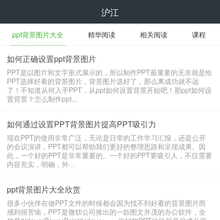
沪江
ppt背景图片大全
精华阅读
相关阅读
课程
如何正确设置ppt背景图片
PPT是以图片和文字形式展示的，所以制作PPT最重要的无非就是给
PPT选择好看的背景图片，背景图片选好了，那么离成功就不远
了！不知道从何入手PPT，从ppt如何设置背景开始吧！那ppt如何设
置背景？怎么制作ppt...
如何通过设置PPT背景图片提高PPT吸引力
现在PPT的使用非常广泛，无论是日常的工作学习汇报，还是公开
的会议演讲，PPT都可以帮助我们更好的整理思路和呈现成果。因
此，一个好的PPT是非常重要的。一个好的PPT要吸引人，不仅需要
内容充实，明确，外...
ppt背景图片大全欣赏
很多小伙伴在做PPT文件的时候都会因为找不到好看的背景图片而
感到很苦恼，PPT是微软公司推出的一款图文并茂的办公软件，全