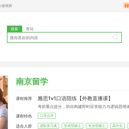
企业培训
搜索
查词
南京留学
雅思1v1口语陪练【外教直播课】
课程推荐
考前重点提分，助你构建即时应答能力与逻辑思维
课程特色
口语点评
适合人群
进阶学习者
学术型硕士
专业型硕士
高中生