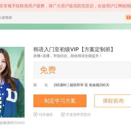
等非常规手段联系用户退费，请广大用户提高防范意识，在使用沪江网校期
企业培训
韩语入门至初级VIP【方案定制班】
录播+直播，学练结合，助你韩语全能提升！
免费
班 次
295
课时 |
报班即学
至
有效期290天
制定学习方案
课程咨询
15天保价
不支持学币支付
收藏课程(1000)