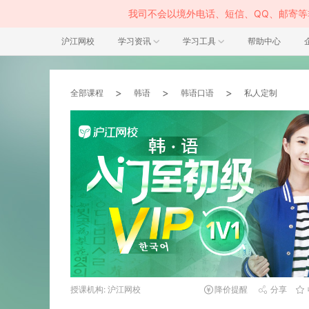
我司不会以境外电话、短信、QQ、邮寄
沪江网校
学习资讯
学习工具
帮助中心
>
>
>
全部课程
韩语
韩语口语
私人定制
授课机构: 沪江网校
降价提醒
分享