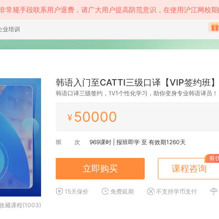
等非常规手段联系用户退费，请广大用户提高防范意识，在使用沪江网校期
企业培训
韩语入门至CATTI三级口译【VIP签约班
韩语口译三级签约，1V1个性化学习，助你变身专业韩语译员！
50000
¥
班 次
969
课时 |
报班即学
至
有效期1260天
有
立即购买
课程咨询
15天保价
免费延期
不支持学币支付
收藏课程(1003)